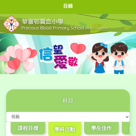
目錄
科目
課程目標
學生佳作
自
學科活動