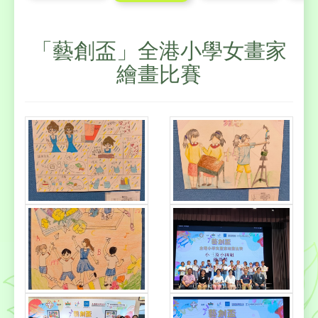
「藝創盃」全港小學女畫家
繪畫比賽