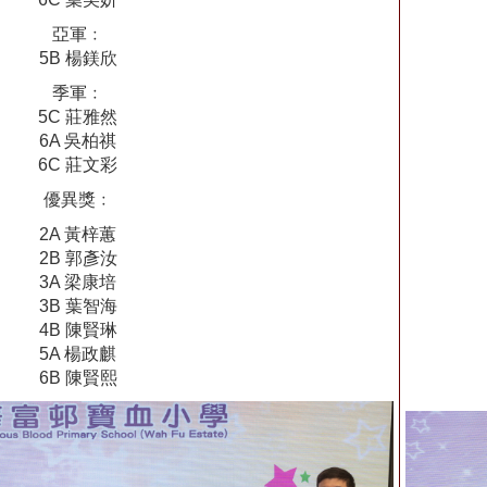
亞軍﹕
5B 楊鎂欣
季軍﹕
5C 莊雅然
6A 吳柏祺
6C 莊文彩
優異獎﹕
2A 黃梓蕙
2B 郭彥汝
3A 梁康培
3B 葉智海
4B 陳賢琳
5A 楊政麒
6B 陳賢熙