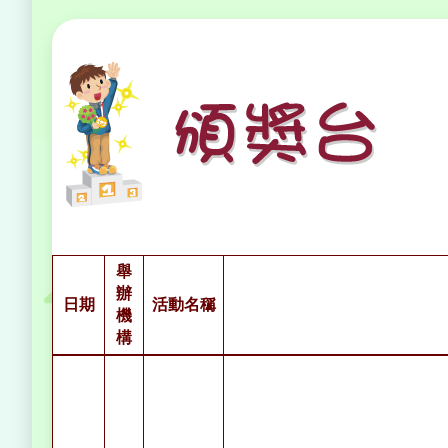
舉
辦
日期
活動名稱
機
構