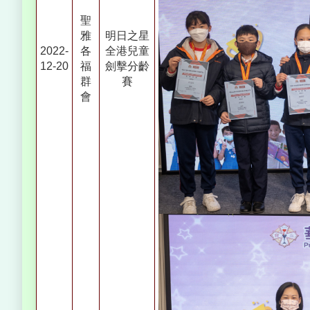
聖
雅
明日之星
2022-
各
全港兒童
12-20
福
劍擊分齡
群
賽
會