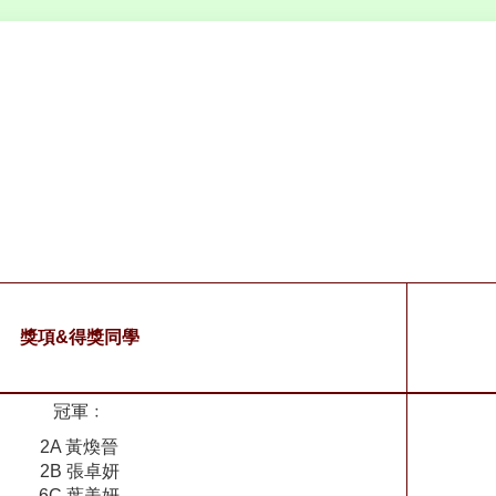
獎項&得獎同學
冠軍﹕
2A 黃煥晉
2B 張卓妍
6C 葉美妍