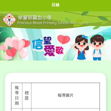
目錄
報
導
標
報導圖片
日
題
期