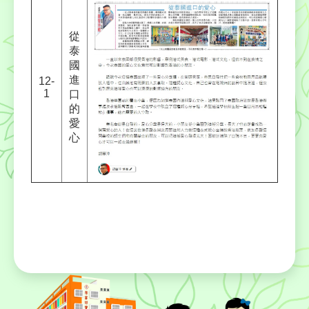
從
泰
國
進
12-
1
口
的
愛
心