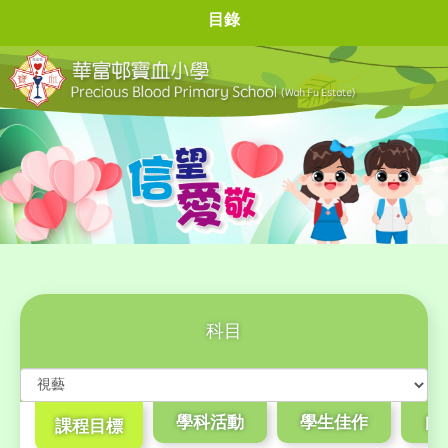
目錄
科目
學科活動
學生佳作
自
課程目標