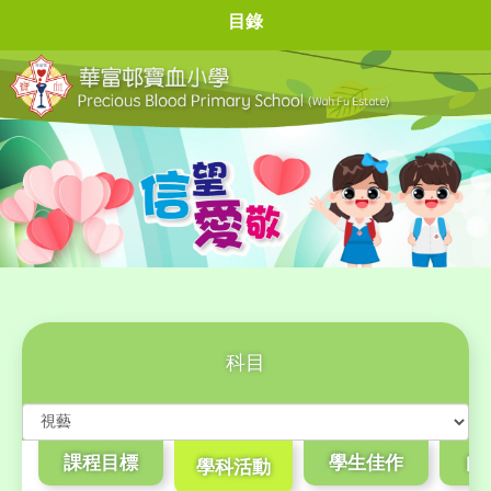
目錄
科目
課程目標
學生佳作
自
學科活動