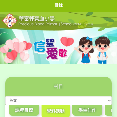
目錄
科目
課程目標
學生佳作
自
學科活動