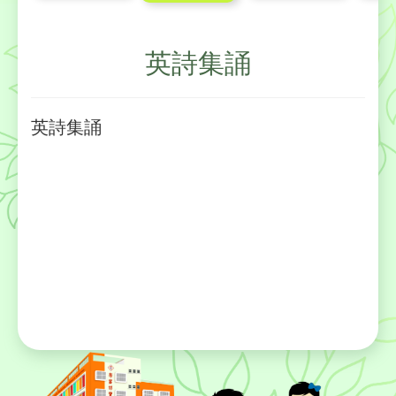
英詩集誦
英詩集誦