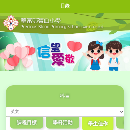
目錄
科目
課程目標
學科活動
自
學生佳作