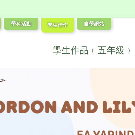
學科活動
自學網站
學生佳作
學生作品﹙五年級﹚