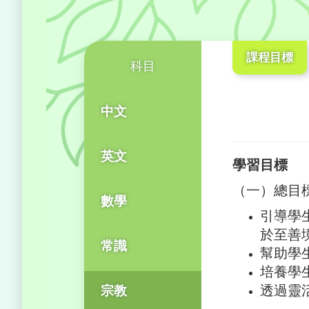
課程目標
科目
中文
英文
學習目標
（一）總目
數學
引導學
於至善
常識
幫助學
培養學
透過靈
宗教