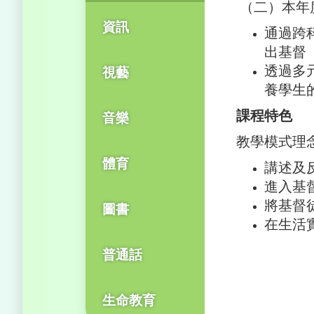
（二）本年
資訊
通過跨
出基督
透過多
視藝
養學生
課程特色
音樂
教學模式理
體育
講述及
進入基
將基督
圖書
在生活
普通話
生命教育